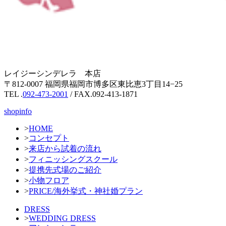
レイジーシンデレラ 本店
〒812-0007 福岡県福岡市博多区東比恵3丁目14−25
TEL .
092-473-2001
/ FAX.092-413-1871
shopinfo
>
HOME
>
コンセプト
>
来店から試着の流れ
>
フィニッシングスクール
>
提携先式場のご紹介
>
小物フロア
>
PRICE/海外挙式・神社婚プラン
DRESS
>
WEDDING DRESS