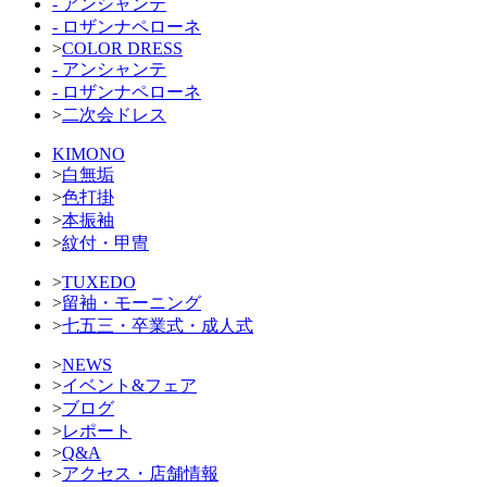
- アンシャンテ
- ロザンナペローネ
>
COLOR DRESS
- アンシャンテ
- ロザンナペローネ
>
二次会ドレス
KIMONO
>
白無垢
>
色打掛
>
本振袖
>
紋付・甲冑
>
TUXEDO
>
留袖・モーニング
>
七五三・卒業式・成人式
>
NEWS
>
イベント&フェア
>
ブログ
>
レポート
>
Q&A
>
アクセス・店舗情報