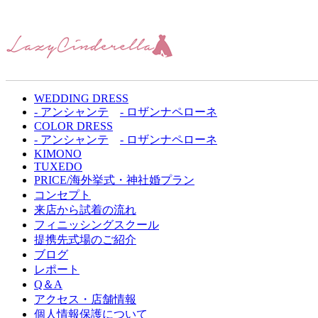
WEDDING DRESS
- アンシャンテ
- ロザンナペローネ
COLOR DRESS
- アンシャンテ
- ロザンナペローネ
KIMONO
TUXEDO
PRICE/海外挙式・神社婚プラン
コンセプト
来店から試着の流れ
フィニッシングスクール
提携先式場のご紹介
ブログ
レポート
Q＆A
アクセス・店舗情報
個人情報保護について