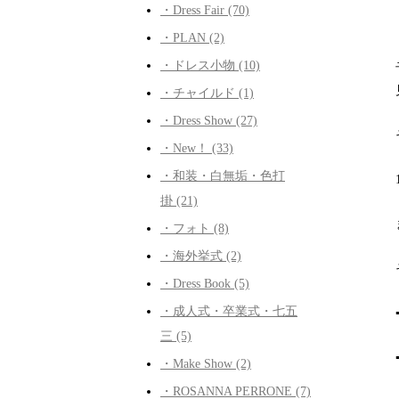
・Dress Fair (70)
・PLAN (2)
・ドレス小物 (10)
・チャイルド (1)
・Dress Show (27)
・New！ (33)
・和装・白無垢・色打
掛 (21)
・フォト (8)
・海外挙式 (2)
・Dress Book (5)
・成人式・卒業式・七五
三 (5)
・Make Show (2)
・ROSANNA PERRONE (7)