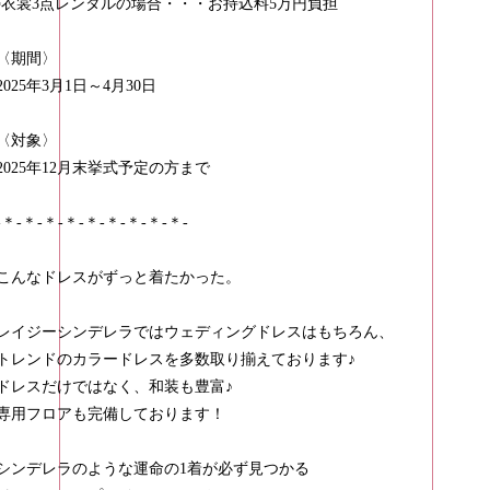
▪衣裳3点レンタルの場合・・・お持込料5万円負担
〈期間〉
2025年3月1日～4月30日
〈対象〉
2025年12月末挙式予定の方まで
-＊-＊-＊-＊-＊-＊-＊-＊-＊-
こんなドレスがずっと着たかった。
レイジーシンデレラではウェディングドレスはもちろん、
トレンドのカラードレスを多数取り揃えております♪
ドレスだけではなく、和装も豊富♪
専用フロアも完備しております！
シンデレラのような運命の1着が必ず見つかる