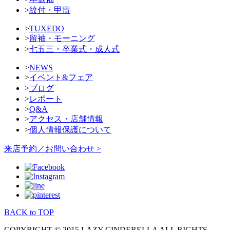
>
紋付・甲冑
>
TUXEDO
>
留袖・モーニング
>
七五三・卒業式・成人式
>
NEWS
>
イベント&フェア
>
ブログ
>
レポート
>
Q&A
>
アクセス・店舗情報
>
個人情報保護について
来店予約／お問い合わせ >
BACK to TOP
COPYRIGHT © 2015 LAZY CINDERELLA ALL RIGHTS