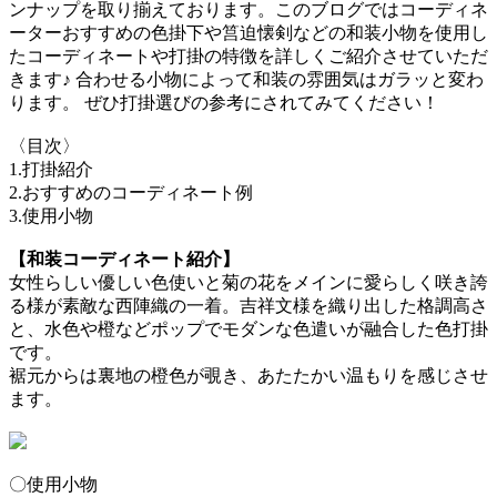
ンナップを取り揃えております。このブログではコーディネ
ーターおすすめの色掛下や筥迫懐剣などの和装小物を使用し
たコーディネートや打掛の特徴を詳しくご紹介させていただ
きます♪ 合わせる小物によって和装の雰囲気はガラッと変わ
ります。 ぜひ打掛選びの参考にされてみてください！
〈目次〉
1.打掛紹介
2.おすすめのコーディネート例
3.使用小物
【和装コーディネート紹介】
女性らしい優しい色使いと菊の花をメインに愛らしく咲き誇
る様が素敵な西陣織の一着。吉祥文様を織り出した格調高さ
と、水色や橙などポップでモダンな色遣いが融合した色打掛
です。
裾元からは裏地の橙色が覗き、あたたかい温もりを感じさせ
ます。
〇使用小物