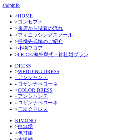
shopinfo
>
HOME
>
コンセプト
>
来店から試着の流れ
>
フィニッシングスクール
>
提携先式場のご紹介
>
小物フロア
>
PRICE/海外挙式・神社婚プラン
DRESS
>
WEDDING DRESS
- アンシャンテ
- ロザンナペローネ
>
COLOR DRESS
- アンシャンテ
- ロザンナペローネ
>
二次会ドレス
KIMONO
>
白無垢
>
色打掛
>
本振袖