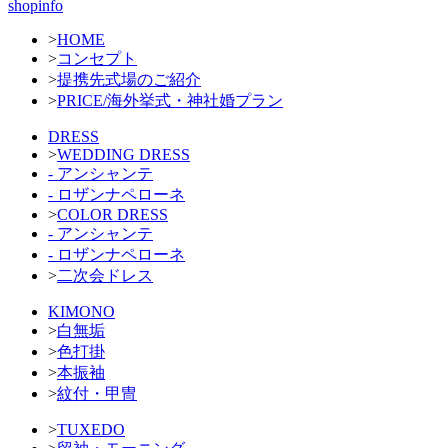
shopinfo
>
HOME
>
コンセプト
>
提携先式場のご紹介
>
PRICE/海外挙式・神社婚プラン
DRESS
>
WEDDING DRESS
- アンシャンテ
- ロザンナペローネ
>
COLOR DRESS
- アンシャンテ
- ロザンナペローネ
>
二次会ドレス
KIMONO
>
白無垢
>
色打掛
>
本振袖
>
紋付・甲冑
>
TUXEDO