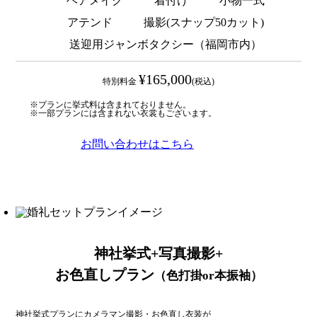
ヘアメイク
着付け
小物一式
アテンド
撮影(スナップ50カット)
送迎用ジャンボタクシー（福岡市内）
¥165,000
特別料金
(税込)
※プランに挙式料は含まれておりません。
※一部プランには含まれない衣裳もございます。
お問い合わせはこちら
神社挙式+写真撮影+
お色直しプラン
（色打掛or本振袖）
神社挙式プランにカメラマン撮影・お色直し衣装が