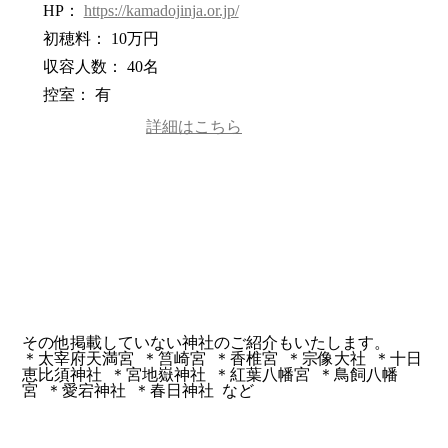
HP：
https://kamadojinja.or.jp/
初穂料： 10万円
収容人数： 40名
控室： 有
詳細はこちら
その他掲載していない神社のご紹介もいたします。
＊太宰府天満宮 ＊筥崎宮 ＊香椎宮 ＊宗像大社 ＊十日
恵比須神社 ＊宮地嶽神社 ＊紅葉八幡宮 ＊鳥飼八幡
宮 ＊愛宕神社 ＊春日神社 など