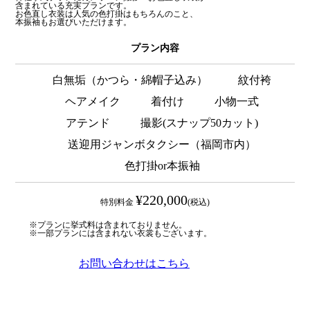
含まれている充実プランです。
お色直し衣装は人気の色打掛はもちろんのこと、
本振袖もお選びいただけます。
プラン内容
白無垢（かつら・綿帽子込み）
紋付袴
ヘアメイク
着付け
小物一式
アテンド
撮影(スナップ50カット)
送迎用ジャンボタクシー（福岡市内）
色打掛or本振袖
¥220,000
特別料金
(税込)
※プランに挙式料は含まれておりません。
※一部プランには含まれない衣裳もございます。
お問い合わせはこちら