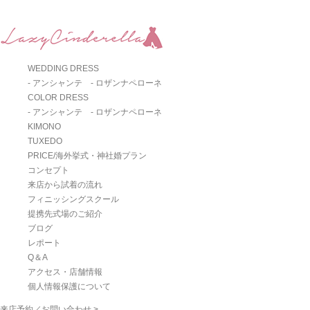
WEDDING DRESS
- アンシャンテ
- ロザンナペローネ
COLOR DRESS
- アンシャンテ
- ロザンナペローネ
KIMONO
TUXEDO
PRICE/海外挙式・神社婚プラン
コンセプト
来店から試着の流れ
フィニッシングスクール
提携先式場のご紹介
ブログ
レポート
Q＆A
アクセス・店舗情報
個人情報保護について
来店予約／お問い合わせ >