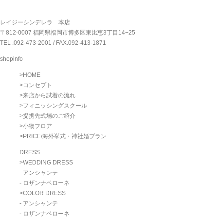
レイジーシンデレラ 本店
〒812-0007 福岡県福岡市博多区東比恵3丁目14−25
TEL .
092-473-2001
/ FAX.092-413-1871
shopinfo
>
HOME
>
コンセプト
>
来店から試着の流れ
>
フィニッシングスクール
>
提携先式場のご紹介
>
小物フロア
>
PRICE/海外挙式・神社婚プラン
DRESS
>
WEDDING DRESS
- アンシャンテ
- ロザンナペローネ
>
COLOR DRESS
- アンシャンテ
- ロザンナペローネ