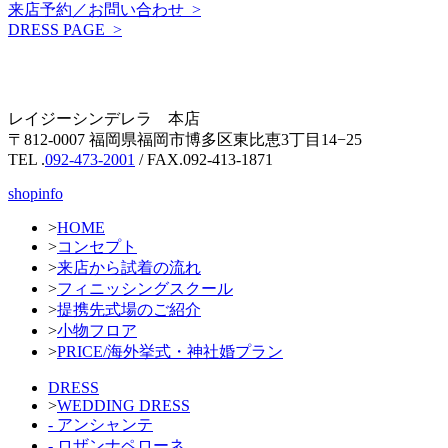
来店予約／お問い合わせ >
DRESS PAGE >
レイジーシンデレラ 本店
〒812-0007 福岡県福岡市博多区東比恵3丁目14−25
TEL .
092-473-2001
/ FAX.092-413-1871
shopinfo
>
HOME
>
コンセプト
>
来店から試着の流れ
>
フィニッシングスクール
>
提携先式場のご紹介
>
小物フロア
>
PRICE/海外挙式・神社婚プラン
DRESS
>
WEDDING DRESS
- アンシャンテ
- ロザンナペローネ