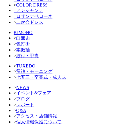
>
COLOR DRESS
- アンシャンテ
- ロザンナペローネ
>
二次会ドレス
KIMONO
>
白無垢
>
色打掛
>
本振袖
>
紋付・甲冑
>
TUXEDO
>
留袖・モーニング
>
七五三・卒業式・成人式
>
NEWS
>
イベント&フェア
>
ブログ
>
レポート
>
Q&A
>
アクセス・店舗情報
>
個人情報保護について