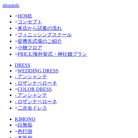
shopinfo
>
HOME
>
コンセプト
>
来店から試着の流れ
>
フィニッシングスクール
>
提携先式場のご紹介
>
小物フロア
>
PRICE/海外挙式・神社婚プラン
DRESS
>
WEDDING DRESS
- アンシャンテ
- ロザンナペローネ
>
COLOR DRESS
- アンシャンテ
- ロザンナペローネ
>
二次会ドレス
KIMONO
>
白無垢
>
色打掛
>
本振袖