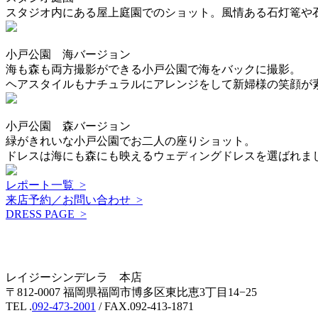
スタジオ内にある屋上庭園でのショット。風情ある石灯篭や
小戸公園 海バージョン
海も森も両方撮影ができる小戸公園で海をバックに撮影。
ヘアスタイルもナチュラルにアレンジをして新婦様の笑顔が
小戸公園 森バージョン
緑がきれいな小戸公園でお二人の座りショット。
ドレスは海にも森にも映えるウェディングドレスを選ばれま
レポート一覧 >
来店予約／お問い合わせ >
DRESS PAGE >
レイジーシンデレラ 本店
〒812-0007 福岡県福岡市博多区東比恵3丁目14−25
TEL .
092-473-2001
/ FAX.092-413-1871