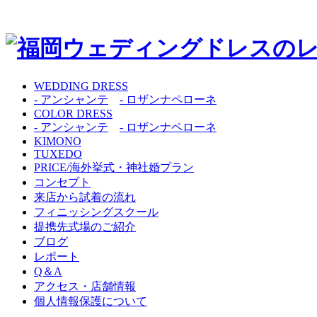
WEDDING DRESS
- アンシャンテ
- ロザンナペローネ
COLOR DRESS
- アンシャンテ
- ロザンナペローネ
KIMONO
TUXEDO
PRICE/海外挙式・神社婚プラン
コンセプト
来店から試着の流れ
フィニッシングスクール
提携先式場のご紹介
ブログ
レポート
Q＆A
アクセス・店舗情報
個人情報保護について