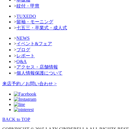
>
紋付・甲冑
>
TUXEDO
>
留袖・モーニング
>
七五三・卒業式・成人式
>
NEWS
>
イベント&フェア
>
ブログ
>
レポート
>
Q&A
>
アクセス・店舗情報
>
個人情報保護について
来店予約／お問い合わせ >
BACK to TOP