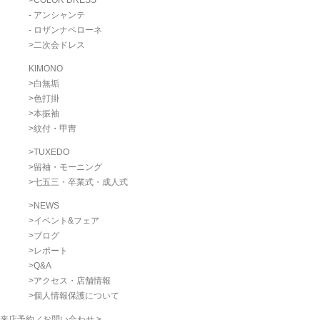
- アンシャンテ
- ロザンナペローネ
>
二次会ドレス
KIMONO
>
白無垢
>
色打掛
>
本振袖
>
紋付・甲冑
>
TUXEDO
>
留袖・モーニング
>
七五三・卒業式・成人式
>
NEWS
>
イベント&フェア
>
ブログ
>
レポート
>
Q&A
>
アクセス・店舗情報
>
個人情報保護について
来店予約／お問い合わせ >