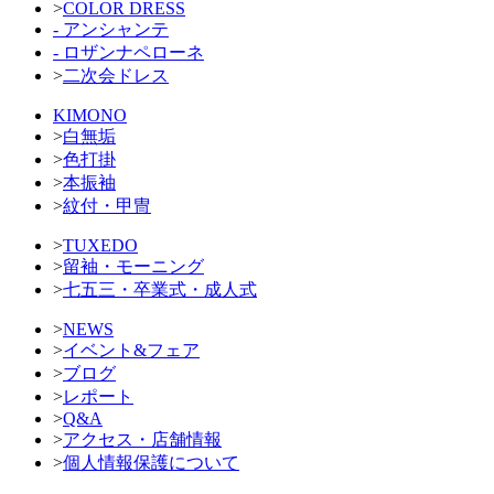
>
COLOR DRESS
- アンシャンテ
- ロザンナペローネ
>
二次会ドレス
KIMONO
>
白無垢
>
色打掛
>
本振袖
>
紋付・甲冑
>
TUXEDO
>
留袖・モーニング
>
七五三・卒業式・成人式
>
NEWS
>
イベント&フェア
>
ブログ
>
レポート
>
Q&A
>
アクセス・店舗情報
>
個人情報保護について