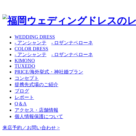
WEDDING DRESS
- アンシャンテ
- ロザンナペローネ
COLOR DRESS
- アンシャンテ
- ロザンナペローネ
KIMONO
TUXEDO
PRICE/海外挙式・神社婚プラン
コンセプト
提携先式場のご紹介
ブログ
レポート
Q＆A
アクセス・店舗情報
個人情報保護について
来店予約／お問い合わせ >