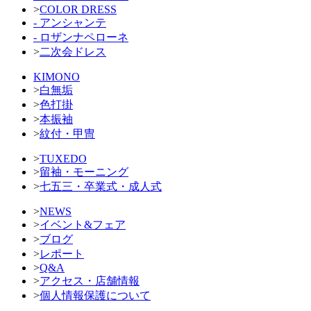
>
COLOR DRESS
- アンシャンテ
- ロザンナペローネ
>
二次会ドレス
KIMONO
>
白無垢
>
色打掛
>
本振袖
>
紋付・甲冑
>
TUXEDO
>
留袖・モーニング
>
七五三・卒業式・成人式
>
NEWS
>
イベント&フェア
>
ブログ
>
レポート
>
Q&A
>
アクセス・店舗情報
>
個人情報保護について