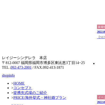
新着
2022.0
【N
レイジーシンデレラ 本店
〒812-0007 福岡県福岡市博多区東比恵3丁目14−25
TEL .
092-473-2001
/ FAX.092-413-1871
shopinfo
>
HOME
>
コンセプト
>
提携先式場のご紹介
>
PRICE/海外挙式・神社婚プラン
イベ
2022.0