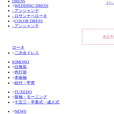
DRESS
【サ
>
WEDDING DRESS
- アンシャンテ
- ロザンナペローネ
>
COLOR DRESS
- アンシャンテ
来店予
ローネ
>
二次会ドレス
KIMONO
>
白無垢
>
色打掛
>
本振袖
>
紋付・甲冑
>
TUXEDO
>
留袖・モーニング
>
七五三・卒業式・成人式
>
NEWS