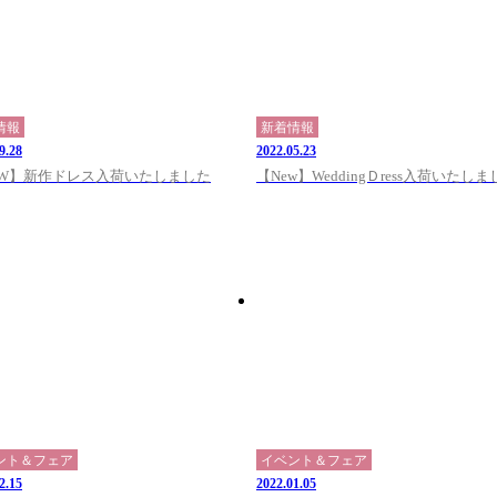
情報
新着情報
9.28
2022.05.23
EW】新作ドレス入荷いたしました
【New】WeddingＤress入荷いたし
ント＆フェア
イベント＆フェア
2.15
2022.01.05