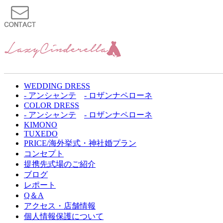
WEDDING DRESS
- アンシャンテ
- ロザンナペローネ
COLOR DRESS
- アンシャンテ
- ロザンナペローネ
KIMONO
TUXEDO
PRICE/海外挙式・神社婚プラン
コンセプト
提携先式場のご紹介
ブログ
レポート
Q＆A
アクセス・店舗情報
個人情報保護について