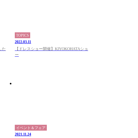
TOPICS
2022.03.11
ました
【ドレスショー開催】KIYOKOHATAショ
ー
イベント＆フェア
2021.11.24