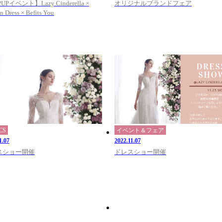
UPイベント】Lazy Cinderella ×
オリジナルブランドフェア
n Dress × Befits You
CS
イベント＆フェア
1.07
2022.11.07
スショー開催
ドレスショー開催