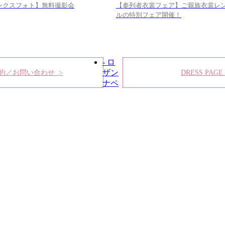
ンクスフォト】無料撮影会
【参列者衣裳フェア】ご親族衣裳レ
ルの特別フェア開催！
- ロ
ザン
約／お問い合わせ >
DRESS PAGE
ナペ