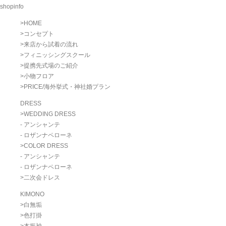
shopinfo
>
HOME
>
コンセプト
>
来店から試着の流れ
>
フィニッシングスクール
>
提携先式場のご紹介
>
小物フロア
>
PRICE/海外挙式・神社婚プラン
DRESS
>
WEDDING DRESS
- アンシャンテ
- ロザンナペローネ
>
COLOR DRESS
- アンシャンテ
- ロザンナペローネ
>
二次会ドレス
KIMONO
>
白無垢
>
色打掛
>
本振袖