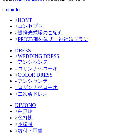
shopinfo
>
HOME
>
コンセプト
>
提携先式場のご紹介
>
PRICE/海外挙式・神社婚プラン
DRESS
>
WEDDING DRESS
- アンシャンテ
- ロザンナペローネ
>
COLOR DRESS
- アンシャンテ
- ロザンナペローネ
>
二次会ドレス
KIMONO
>
白無垢
>
色打掛
>
本振袖
>
紋付・甲冑