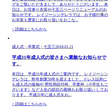
グをご覧いただきまして、ありがとうございます。 本
日は、お宮参り衣装や七五三ページリニューアルのお
知らせです。 レイジーシンデレラでは、お子様行事の
お衣装も豊富にお取り扱いをおこな...
> 詳細はこちらから
成人式・卒業式・七五三
2018.01.21
平成31年成人式の皆さまへ素敵なお知らせで
す。
本日は、平成31年成人式のご案内です。 レイジーシン
デレラは、昨年創業50年を迎えました。ドレス以外に
も成人式の振袖や 男性用紋付袴、卒業袴（小学生もご
ざいます）など人生の節目の着物もお取り扱い してお
ります。 平成31年に成人式をお...
> 詳細はこちらから