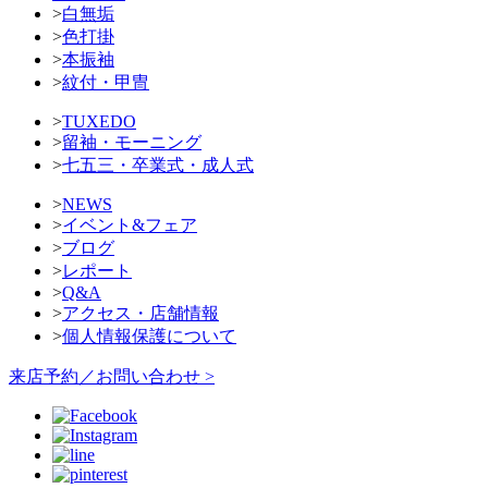
>
白無垢
>
色打掛
>
本振袖
>
紋付・甲冑
>
TUXEDO
>
留袖・モーニング
>
七五三・卒業式・成人式
>
NEWS
>
イベント&フェア
>
ブログ
>
レポート
>
Q&A
>
アクセス・店舗情報
>
個人情報保護について
来店予約／お問い合わせ >