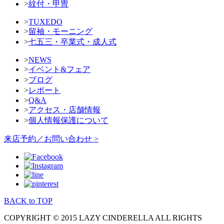
>
紋付・甲冑
>
TUXEDO
>
留袖・モーニング
>
七五三・卒業式・成人式
>
NEWS
>
イベント&フェア
>
ブログ
>
レポート
>
Q&A
>
アクセス・店舗情報
>
個人情報保護について
来店予約／お問い合わせ >
BACK to TOP
COPYRIGHT © 2015 LAZY CINDERELLA ALL RIGHTS