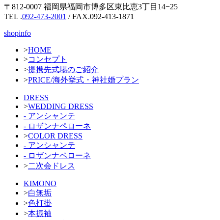
〒812-0007 福岡県福岡市博多区東比恵3丁目14−25
TEL .
092-473-2001
/ FAX.092-413-1871
shopinfo
>
HOME
>
コンセプト
>
提携先式場のご紹介
>
PRICE/海外挙式・神社婚プラン
DRESS
>
WEDDING DRESS
- アンシャンテ
- ロザンナペローネ
>
COLOR DRESS
- アンシャンテ
- ロザンナペローネ
>
二次会ドレス
KIMONO
>
白無垢
>
色打掛
>
本振袖