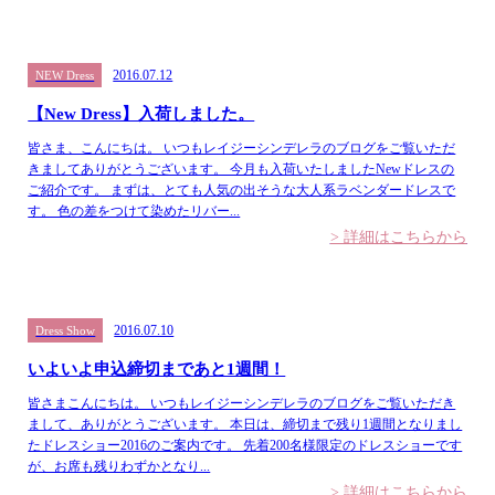
2016.07.12
NEW Dress
【New Dress】入荷しました。
皆さま、こんにちは。 いつもレイジーシンデレラのブログをご覧いただ
きましてありがとうございます。 今月も入荷いたしましたNewドレスの
ご紹介です。 まずは、とても人気の出そうな大人系ラベンダードレスで
す。 色の差をつけて染めたリバー...
> 詳細はこちらから
2016.07.10
Dress Show
いよいよ申込締切まであと1週間！
皆さまこんにちは。 いつもレイジーシンデレラのブログをご覧いただき
まして、ありがとうございます。 本日は、締切まで残り1週間となりまし
たドレスショー2016のご案内です。 先着200名様限定のドレスショーです
が、お席も残りわずかとなり...
> 詳細はこちらから