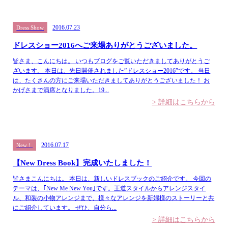
2016.07.23
Dress Show
ドレスショー2016へご来場ありがとうございました。
皆さま、こんにちは。 いつもブログをご覧いただきましてありがとうご
ざいます。 本日は、先日開催されました”ドレスショー2016”です。 当日
は、たくさんの方にご来場いただきましてありがとうございました！ お
かげさまで満席となりました。19...
> 詳細はこちらから
2016.07.17
New！
【New Dress Book】完成いたしました！
皆さまこんにちは。 本日は、新しいドレスブックのご紹介です。 今回の
テーマは、｢New Me New You｣です。王道スタイルからアレンジスタイ
ル、和装の小物アレンジまで、様々なアレンジを新婦様のストーリーと共
にご紹介しています。 ぜひ、自分ら...
> 詳細はこちらから