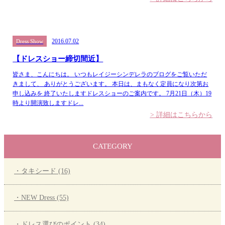
2016.07.02
Dress Show
【ドレスショー締切間近】
皆さま、こんにちは。 いつもレイジーシンデレラのブログをご覧いただ
きまして、 ありがとうございます。 本日は、まもなく定員になり次第お
申し込みを 終了いたしますドレスショーのご案内です。 7月21日（木）19
時より開演致しますドレ...
> 詳細はこちらから
CATEGORY
・タキシード (16)
・NEW Dress (55)
・ドレス選びのポイント (34)