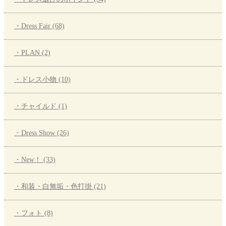
・Dress Fair (68)
・PLAN (2)
・ドレス小物 (10)
・チャイルド (1)
・Dress Show (26)
・New！ (33)
・和装・白無垢・色打掛 (21)
・フォト (8)