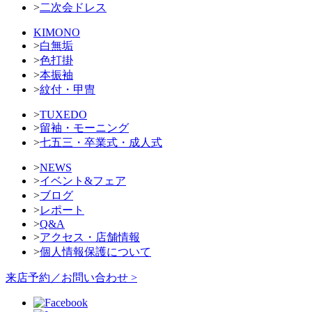
>
二次会ドレス
KIMONO
>
白無垢
>
色打掛
>
本振袖
>
紋付・甲冑
>
TUXEDO
>
留袖・モーニング
>
七五三・卒業式・成人式
>
NEWS
>
イベント&フェア
>
ブログ
>
レポート
>
Q&A
>
アクセス・店舗情報
>
個人情報保護について
来店予約／お問い合わせ >