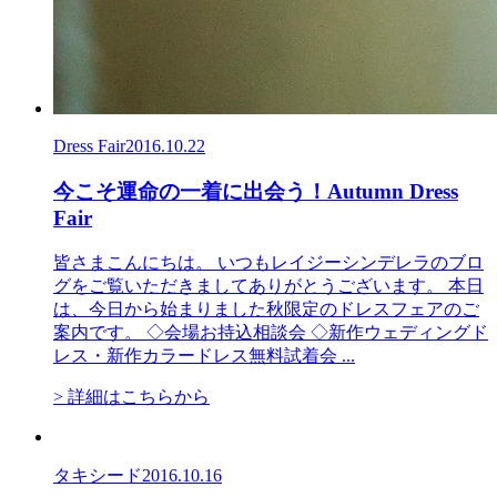
Dress Fair
2016.10.22
今こそ運命の一着に出会う！Autumn Dress
Fair
皆さまこんにちは。 いつもレイジーシンデレラのブロ
グをご覧いただきましてありがとうございます。 本日
は、今日から始まりました秋限定のドレスフェアのご
案内です。 ◇会場お持込相談会 ◇新作ウェディングド
レス・新作カラードレス無料試着会 ...
> 詳細はこちらから
タキシード
2016.10.16