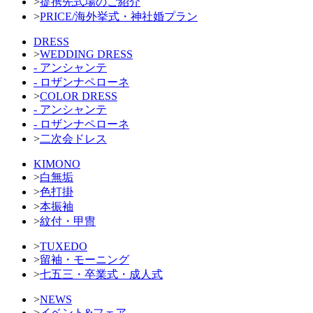
>
提携先式場のご紹介
>
PRICE/海外挙式・神社婚プラン
DRESS
>
WEDDING DRESS
- アンシャンテ
- ロザンナペローネ
>
COLOR DRESS
- アンシャンテ
- ロザンナペローネ
>
二次会ドレス
KIMONO
>
白無垢
>
色打掛
>
本振袖
>
紋付・甲冑
>
TUXEDO
>
留袖・モーニング
>
七五三・卒業式・成人式
>
NEWS
>
イベント&フェア