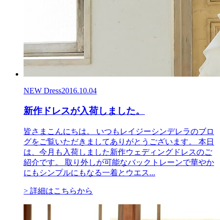
NEW Dress
2016.10.04
新作ドレスが入荷しました。
皆さまこんにちは。 いつもレイジーシンデレラのブロ
グをご覧いただきましてありがとうございます。 本日
は、今月も入荷しました新作ウェディングドレスのご
紹介です。 取り外しが可能なバックトレーンで華やか
にもシンプルにもなる一着とウエス...
> 詳細はこちらから