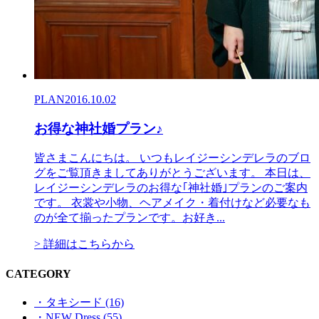
PLAN
2016.10.02
お得な神社婚プラン♪
皆さまこんにちは。 いつもレイジーシンデレラのブロ
グをご覧頂きましてありがとうございます。 本日は、
レイジーシンデレラのお得な｢神社婚｣プランのご案内
です。 衣裳や小物、ヘアメイク・着付けなど必要なも
のが全て揃ったプランです。お好き...
> 詳細はこちらから
CATEGORY
・タキシード (16)
・NEW Dress (55)