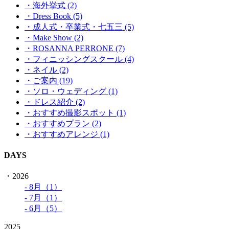
・海外挙式 (2)
・Dress Book (5)
・成人式・卒業式・七五三 (5)
・Make Show (2)
・ROSANNA PERRONE (7)
・フィニッシングスクール (4)
・ネイル (2)
・ご案内 (19)
・ソロ・ウェディング (1)
・ドレス紹介 (2)
・おすすめ撮影スポット (1)
・おすすめプラン (2)
・おすすめアレンジ (1)
DAYS
・2026
- 8月（1）
- 7月（1）
- 6月（5）
2025