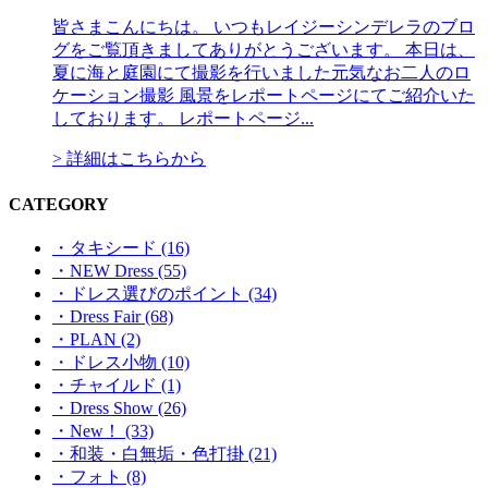
皆さまこんにちは。 いつもレイジーシンデレラのブロ
グをご覧頂きましてありがとうございます。 本日は、
夏に海と庭園にて撮影を行いました元気なお二人のロ
ケーション撮影 風景をレポートページにてご紹介いた
しております。 レポートページ...
> 詳細はこちらから
CATEGORY
・タキシード (16)
・NEW Dress (55)
・ドレス選びのポイント (34)
・Dress Fair (68)
・PLAN (2)
・ドレス小物 (10)
・チャイルド (1)
・Dress Show (26)
・New！ (33)
・和装・白無垢・色打掛 (21)
・フォト (8)