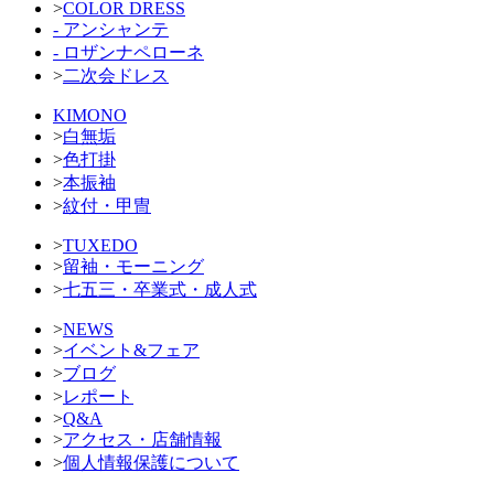
>
COLOR DRESS
- アンシャンテ
- ロザンナペローネ
>
二次会ドレス
KIMONO
>
白無垢
>
色打掛
>
本振袖
>
紋付・甲冑
>
TUXEDO
>
留袖・モーニング
>
七五三・卒業式・成人式
>
NEWS
>
イベント&フェア
>
ブログ
>
レポート
>
Q&A
>
アクセス・店舗情報
>
個人情報保護について