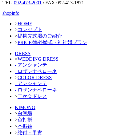
TEL .
092-473-2001
/ FAX.092-413-1871
shopinfo
>
HOME
>
コンセプト
>
提携先式場のご紹介
>
PRICE/海外挙式・神社婚プラン
DRESS
>
WEDDING DRESS
- アンシャンテ
- ロザンナペローネ
>
COLOR DRESS
- アンシャンテ
- ロザンナペローネ
>
二次会ドレス
KIMONO
>
白無垢
>
色打掛
>
本振袖
>
紋付・甲冑